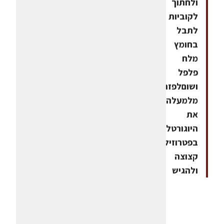
ולחתוך
לקוביות
לתבל
בחומץ
מלח
פלפל
ושוםלפזר
מלמעלה
את
היוגורטלקשט
בפטרוזיליה
קצוצה
ולהגיש