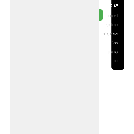
יש פה?
ניתוח
גלה ב-CalGal
תזונתי
אוטומטי
של
מתכון
זה