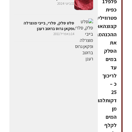
פלפל1
11 ביוני 2024
כפית
פטרוזיליה
סלט סלק, סלרי, בייבי מוצרלה
קצוצהאופן
ופקאן גרוס ברוטב רענן
ההכנהמבשלים
14 באפריל 2011
את
הסלק
במים
עד
לריכוך
כ –
25
דקותלהוציא
מן
המים
לקלף