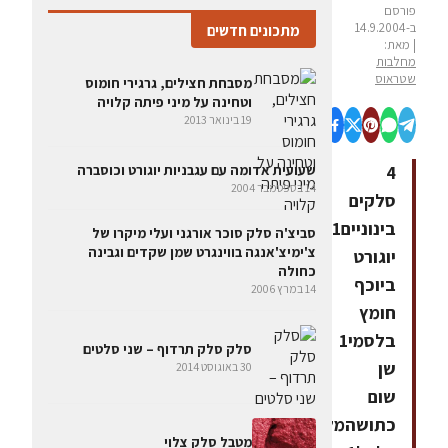
פורסם
ב-14.9.2004
מתכונים חדשים
| מאת:
מחלבות
שטראוס
מסבחת חצילים, גרגירי חומוס
וטחינה על מיני פיתה קלויה
19 בינואר 2013
4
שעועית אדומה עם עגבניות יוגורט וכוסברה
14 בספטמבר 2004
סלקים
בינוניים1
סביצ'ה סלק סוכר אורגני ועלי מיקרו של
צ'ימיצ'אנגה בווינגרט שמן שקדים וגבינה
יוגורט
כחולה
ביוכף
14 במרץ 2006
חומץ
בלסמי1
סלק סלק תרדוף – שני סלטים
שן
30 באוגוסט 2014
שום
כתושהמלח
מטבל סלק צלוי