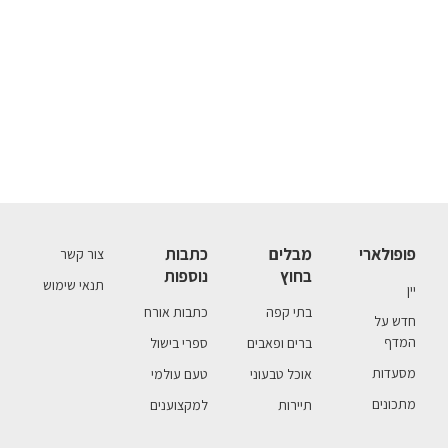
פופולארי
מבלים
כתבות
צור קשר
בחוץ
נוספות
תנאי שימוש
יין
בתי קפה
כתבות אורח
חדש על
המדף
ברים ופאבים
ספרי בישול
מסעדות
אוכל טבעוני
טעם עולמי
מתכונים
תיירות
למקצוענים