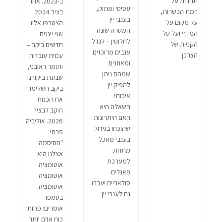
תחרות על
ב-2023. אחרי
עסיסי ומתוק,
רמת הכשרות,
בציר 2024
בענבי יין
על מקום על
הצטרפו אליו
המטרה שונה
המדף ועל סל
שני ייננים
לחלוטין – לגדל
הקניות של
חדשים ביקב –
ענבים מרוכזים
הצרכן
עמית עובדיה
ומאוזנים
ותומר ראובני,
שמהם ניתן
שבעת ביקורנו
להפיק יין
ביקב השלימו
איכותי.
את הכנות
השאלה היא
היקב לבציר
האם היתרונות
2026. אוליביה
שהוכחו בגידול
פרתי:
בענבי מאכל
"הסיסמה
מתחת
אצלנו היא
למערכת
אוטומציה
פאנלים
אוטומציה
סולאריים יעברו
אוטומציה.
גם לענבי יין
בטמפו
אומרים: פחות
כוח אדם יותר