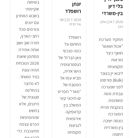
בשיחות
יונתן
בלי דיון
שקיימתי
רושפלד
בין-משרדי
בשבוע האחרון
23.7.2026 | שף
24.7.2026 | אלון
עם ייננים
איריס לוי
גונן
וכורמים מכל
רחבי הארץ,
רושפלד
תחקיר מערכת
חזרה שוב ושוב
החתום על
"אכול ושאטו"
אותה אמירה:
כמה מנכסי
חושף כיצד
מסתמן ששנת
צאן הברזל של
הוראות
2026 הנוכחית
הגסטרונומיה
מקצועיות
תהיה עונת
הישראלית,
ליבוא יין בצובר
בציר מאוחר.
מביא עמו אל
(Bulk) פורסמו
לא מדובר
המטבח של
לפני שנערכה
בהחלטה
"מארי" תפריט
עבודת מטה
סגנונית של
ים-תיכוני קיצי
משותפת.
הייננים, אלא
המשלב בין
בעקבות פניית
בחשש
קלאסיקה
המערכת
שהתפתחות
אירופאית
כונסה ישיבה
הכרם עצמה
לנגיעות
בין-משרדית
מתעכבת. כדי
מקומיות
דחופה
להבין את