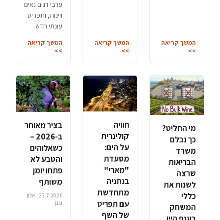
ערבי דגים נאים
ויינות, ותפריט
עונתי חדש
המשך קריאה
המשך קריאה
המשך קריאה
>>
>>
>>
חוויה
בציר מאוחר
מי החליט?
קולינרית
ב-2026 –
כך נבלם
על הים:
כשאלוהים
משרד
מסעדת
והטבע לא
הבריאות
"מארי"
פתחו יומן
שרצה
בנתניה
משותף
לשנות את
מתחדשת
כללי
23.7.2026 | אלון
עם תפריט
גונן
המשחק
של השף
בענף היין