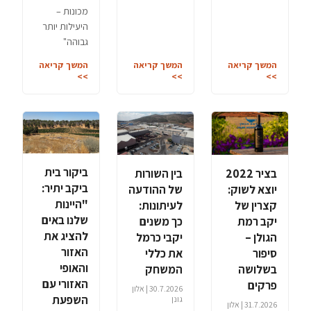
מכונות –
היעילות יותר
גבוהה"
המשך קריאה
המשך קריאה
המשך קריאה
>>
>>
>>
ביקור בית
בציר 2022
בין השורות
ביקב יתיר:
יוצא לשוק:
של ההודעה
"היינות
קצרין של
לעיתונות:
שלנו באים
יקב רמת
כך משנים
להציג את
הגולן –
יקבי כרמל
האזור
סיפור
את כללי
והאופי
בשלושה
המשחק
האזורי עם
פרקים
30.7.2026 | אלון
השפעת
גונן
31.7.2026 | אלון