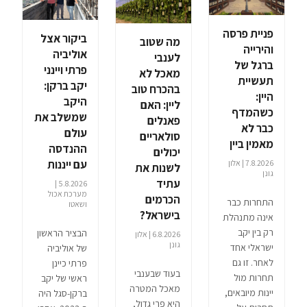
פניית פרסה
ביקור אצל
מה שטוב
והירייה
אוליביה
לענבי
ברגל של
פרתי ויינני
מאכל לא
תעשיית
יקב ברקן:
בהכרח טוב
היין:
היקב
ליין: האם
כשהמדף
שמשלב את
פאנלים
כבר לא
עולם
סולאריים
מאמין ביין
ההנדסה
יכולים
עם ייננות
7.8.2026 | אלון
לשנות את
גונן
עתיד
5.8.2026 |
מערכת אכול
הכרמים
התחרות כבר
ושאטו
בישראל?
אינה מתנהלת
רק בין יקב
הבציר הראשון
6.8.2026 | אלון
גונן
ישראלי אחד
של אוליביה
לאחר. זו גם
פרתי כיינן
בעוד שבענבי
תחרות מול
ראשי של יקב
מאכל המטרה
יינות מיובאים,
ברקן-סגל היה
היא פרי גדול,