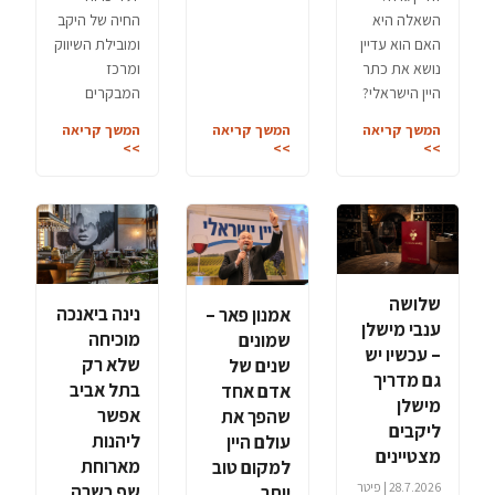
השאלה היא
החיה של היקב
האם הוא עדיין
ומובילת השיווק
נושא את כתר
ומרכז
היין הישראלי?
המבקרים
המשך קריאה
המשך קריאה
המשך קריאה
>>
>>
>>
שלושה
נינה ביאנכה
אמנון פאר –
ענבי מישלן
מוכיחה
שמונים
– עכשיו יש
שלא רק
שנים של
גם מדריך
בתל אביב
אדם אחד
מישלן
אפשר
שהפך את
ליקבים
ליהנות
עולם היין
מצטיינים
מארוחת
למקום טוב
28.7.2026 | פיטר
שף כשרה
יותר