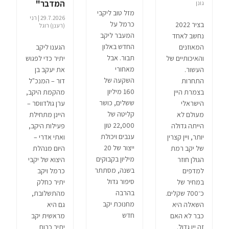
המדבר"
גונן
מזל טוב ליקבי
29.7.2026 | רני
כרמל על
בציר 2022
(רענן) רוגל
המעבר ליקב
נחשב לאחד
החדש באלון
המאוזנים
הגענו ליקב
תבור. אבל
והאיכותיים של
יתיר כדי לפגוש
מאחורי
העשור.
את יעקב בן
השקעה של
התחרות
דור – המנכ"ל
160 מיליון
בצמרת היין
מהקמת היקב,
ששלים, כושר
הישראלי
ערן גולדווסר –
קליטה של
מעולם לא
היינן מתחילת
22,000 טון
הייתה גדולה
פעילות היקב,
ענבים ויכולת
יותר, ויין קצרין
ואתי אדרי –
ייצור של 20
של יקב רמת
היום מנהלת
מיליון בקבוקים
הגולן חוזר
היצוא של יקבי
בשנה, מסתתר
למדפים
כרמל ויקב
סיפור גדול
במחיר של
יתיר כחלק
בהרבה
כ־700 שקלים.
מהתשלובת,
מחנוכת יקב
השאלה היא
גם היא
חדש
כבר לא האם
מראשית יקב
זה יין גדול.
יתיר כרוח