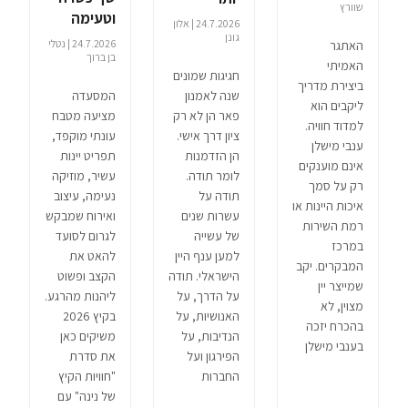
שוורץ
וטעימה
24.7.2026 | אלון
גונן
24.7.2026 | נטלי
האתגר
בן ברוך
האמיתי
חגיגות שמונים
ביצירת מדריך
המסעדה
שנה לאמנון
ליקבים הוא
מציעה מטבח
פאר הן לא רק
למדוד חוויה.
עונתי מוקפד,
ציון דרך אישי.
ענבי מישלן
תפריט יינות
הן הזדמנות
אינם מוענקים
עשיר, מוזיקה
לומר תודה.
רק על סמך
נעימה, עיצוב
תודה על
איכות היינות או
ואירוח שמבקש
עשרות שנים
רמת השירות
לגרום לסועד
של עשייה
במרכז
להאט את
למען ענף היין
המבקרים. יקב
הקצב ופשוט
הישראלי. תודה
שמייצר יין
ליהנות מהרגע.
על הדרך, על
מצוין, לא
בקיץ 2026
האנושיות, על
בהכרח יזכה
משיקים כאן
הנדיבות, על
בענבי מישלן
את סדרת
הפירגון ועל
"חוויות הקיץ
החברות
של נינה" עם