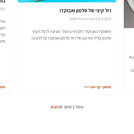
בור
8.5.2023 | מ
רול קיצי של סלמון ואבוקדו
12.6.2023 | מערכת אכול ושאטו
חלי 
לשבו
משווקת האבוקדו "חקלאי גרנות" מציעה לרגל הקיץ
מלא
מתכון קליל ומרענן של רול סלמון ואבוקדו קל להכנה
חלבו
Kuppersb
ה
המשך קריאה >>
המש
עמוד 1 מתוך 36
הבא