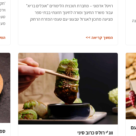
'חקל
רויטל אדמוני – מחברת תוכנית הלימודים "אוכלים בריא"
וירק
עבור משרד החינוך ומורה לחינוך תזונתי בבתי ספר
טעמי
מציעה מתכון לאגרול טבעוני עם טעמי המזרח הרחוק
נה
מענג
המשך קריאה >>
המש
עם
ספר
ווג'י רולס כרוב סיני