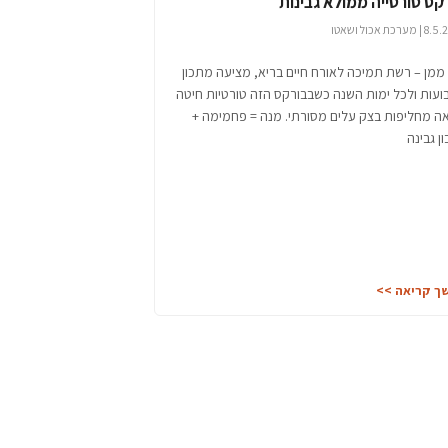
קס טורטייה ממולא גבינות
ערכת אכול ושאטו
ממן – רשת תמיכה לאורח חיים בריא, מציעה מתכון
עות ולכל ימות השנה כשבבורקס הזה טורטיות חיטה
ה מחליפות בצק עלים מסורתי. מנה = פחמימה +
ן גבינה
ך קריאה >>